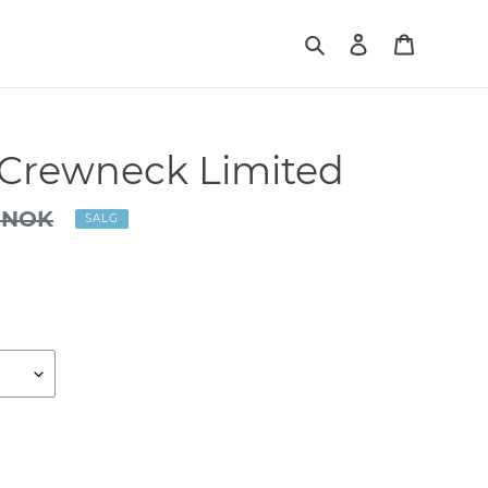
Søk
Logg på
Handlek
 Crewneck Limited
 NOK
SALG