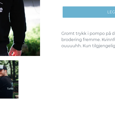
LE
Legger
til
Gromt trykk i pompo på de
produkter
brodering fremme. Kvinnfo
i
ouuuuhh. Kun tilgjengelig 
handlekurven