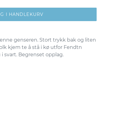
GG I HANDLEKURV
nne genseren. Stort trykk bak og liten
lk kjem te å stå i kø utfor Fendtn
i svart. Begrenset opplag.