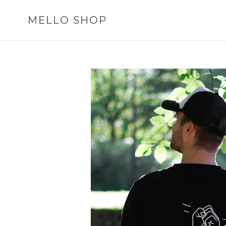
Gå
videre
MELLO SHOP
til
innholdet