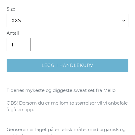
Size
Antall
LEGG I HANDLEKURV
Legger
til
Tidenes mykeste og diggeste sweat set fra Mello.
produkter
i
OBS! Dersom du er mellom to størrelser vil vi anbefale
handlekurven
å gå en opp.
Genseren er laget på en etisk måte, med organisk og