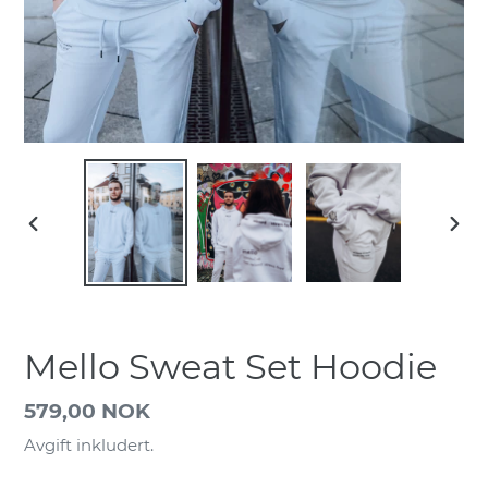
FORRIGE
NES
LYSBILDE
LYSB
Mello Sweat Set Hoodie
Vanlig
579,00 NOK
pris
Avgift inkludert.